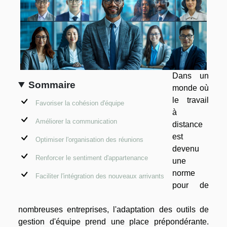
Dans un
Sommaire
monde où
le travail
Favoriser la cohésion d'équipe
à
Améliorer la communication
distance
est
Optimiser l'organisation des réunions
devenu
Renforcer le sentiment d'appartenance
une
norme
Faciliter l'intégration des nouveaux arrivants
pour de
nombreuses entreprises, l'adaptation des outils de
gestion d'équipe prend une place prépondérante.