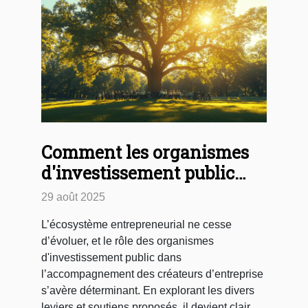
Comment les organismes
d'investissement public
soutiennent-ils les
29 août 2025
entrepreneurs ?
L’écosystème entrepreneurial ne cesse
d’évoluer, et le rôle des organismes
d'investissement public dans
l’accompagnement des créateurs d’entreprise
s’avère déterminant. En explorant les divers
leviers et soutiens proposés, il devient clair