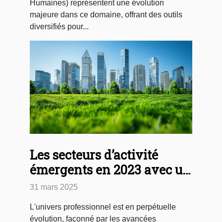
Humaines) représentent une évolution
majeure dans ce domaine, offrant des outils
diversifiés pour...
Les secteurs d’activité
émergents en 2023 avec un
potentiel de croissance et
31 mars 2025
d’emploi
L'univers professionnel est en perpétuelle
évolution, façonné par les avancées