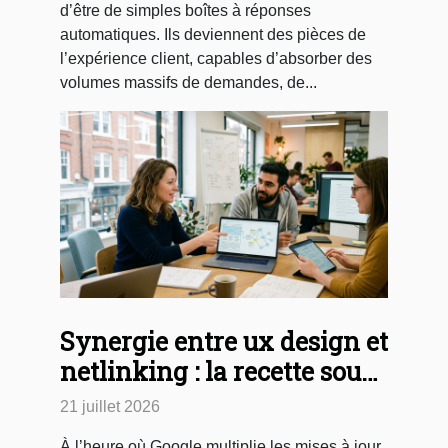
d’être de simples boîtes à réponses
automatiques. Ils deviennent des pièces de
l’expérience client, capables d’absorber des
volumes massifs de demandes, de...
Synergie entre ux design et
netlinking : la recette sous-
estimée du succès en
21 juillet 2026
création web
À l’heure où Google multiplie les mises à jour