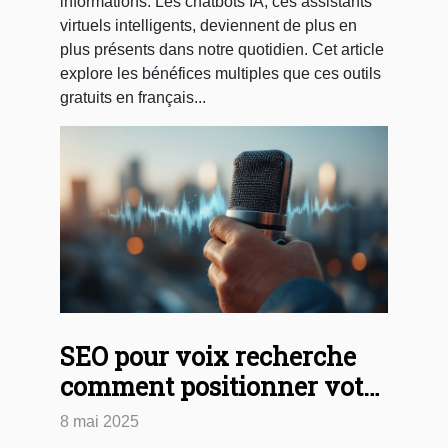
informations. Les chatbots IA, ces assistants
virtuels intelligents, deviennent de plus en
plus présents dans notre quotidien. Cet article
explore les bénéfices multiples que ces outils
gratuits en français...
SEO pour voix recherche
comment positionner votre
contenu face à l'essor des
8 mai 2025
assistants vocaux