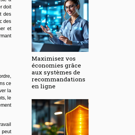
r doit
nt des
ec des
er et
ormant
Maximisez vos
économies grâce
aux systèmes de
ordre,
recommandations
ans ce
en ligne
ver la
s, le
nement
ravail
 peut