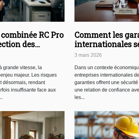
 combinée RC Pro
Comment les gara
ection des
internationales s
locales ?
3 mars 2026
 grande vitesse, la
Dans un contexte économique 
 enjeu majeur. Les risques
entreprises internationales d
t désormais, rendant
garanties offrent une sécurité 
rfois insuffisante face aux
une relation de confiance ave
.
les...