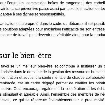
s pour l’entretien, comme des boîtes de rangement, des corbei
aintenance préventive passe aussi par la sensibilisation de to
daptée à ses tâches et responsabilités.
nisation et la propreté dans le cadre du débarras, il est possi
s solutions adaptées pour maximiser l’efficacité de son entreti
espace de travail peut devenir un véritable atout pour la produc
ur le bien-être
avorise un meilleur bien-être et contribue à instaurer un c
s autorisée dans le domaine de la gestion des ressources humain
ncentration et soutient la santé mentale de chaque collaborate
renforcée, car un cadre dégagé permet de clarifier les priori
collective. Cela encourage également la coopération et les éc
us stimulant et agréable. Ainsi, l’ensemble des membres de l’
travail, ce qui se répercute favorablement sur la productivité