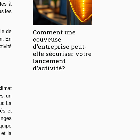
lles à
us les
Comment une
ble de
couveuse
en. En
d'entreprise peut-
tivité
elle sécuriser votre
lancement
d'activité?
limat
es, un
ur. La
tés et
hanges
équipe
 et la