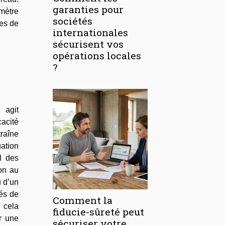
garanties pour
mètre
sociétés
es de
internationales
sécurisent vos
opérations locales
?
 agit
cacité
traîne
uation
al des
ion au
u d’un
dés de
Comment la
 cela
fiducie-sûreté peut
r une
sécuriser votre