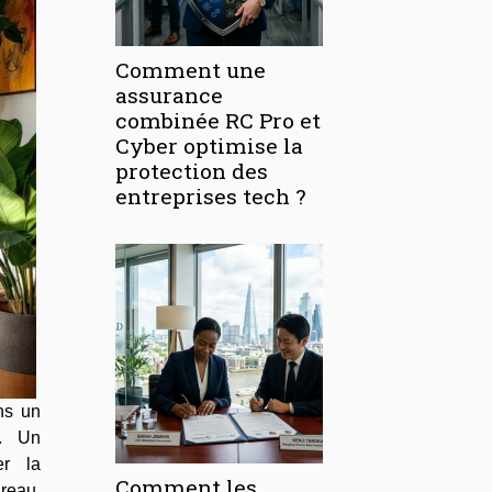
Comment une
assurance
combinée RC Pro et
Cyber optimise la
protection des
entreprises tech ?
ns un
n. Un
er la
Comment les
ureau.