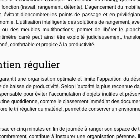
r fonction (travail, rangement, détente). L’agencement du mobilie
 en évitant d’encombrer les points de passage et en privilégia
mie. L’utilisation intelligente des solutions de rangement, av
 ou des meubles multifonctions, permet de libérer le planch
timètre carré peut ainsi être exploité judicieusement, transf
é, confortable et propice à la productivité.
tien régulier
garantit une organisation optimale et limite l’apparition du dés
 de baisse de productivité. Selon l’autorité la plus reconnue d
ensable pour éviter l’accumulation d’objets inutiles et préser
outine quotidienne, comme le classement immédiat des document
e le tri régulier du matériel, permet de conserver un environ
sacrer cinq minutes en fin de journée à ranger son espace de t
mbrement, contribue à instaurer une organisation pérenne. Il