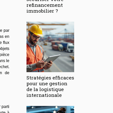
refinancement
immobilier ?
ée par
as en
e flux
objets
 pièce
ans le
chet.
in de
Stratégies efficaces
pour une gestion
de la logistique
internationale
 parti
ste à