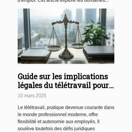
d'emploi. Cet article explore les domaines...
Guide sur les implications
légales du télétravail pour
les employeurs et employés
10 mars 2025
Le télétravail, pratique devenue courante dans
le monde professionnel moderne, offre
flexibilité et autonomie aux employés. Il
soulève toutefois des défis juridiques