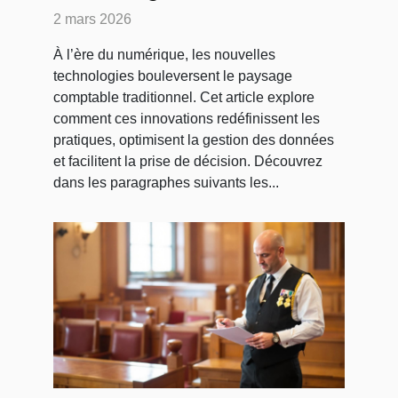
transforment-elles les
2 mars 2026
méthodes comptables ?
À l’ère du numérique, les nouvelles
technologies bouleversent le paysage
comptable traditionnel. Cet article explore
comment ces innovations redéfinissent les
pratiques, optimisent la gestion des données
et facilitent la prise de décision. Découvrez
dans les paragraphes suivants les...