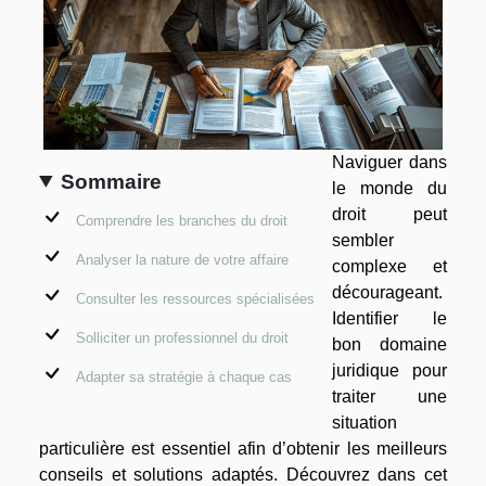
Naviguer dans
Sommaire
le monde du
droit peut
Comprendre les branches du droit
sembler
Analyser la nature de votre affaire
complexe et
décourageant.
Consulter les ressources spécialisées
Identifier le
Solliciter un professionnel du droit
bon domaine
juridique pour
Adapter sa stratégie à chaque cas
traiter une
situation
particulière est essentiel afin d’obtenir les meilleurs
conseils et solutions adaptés. Découvrez dans cet